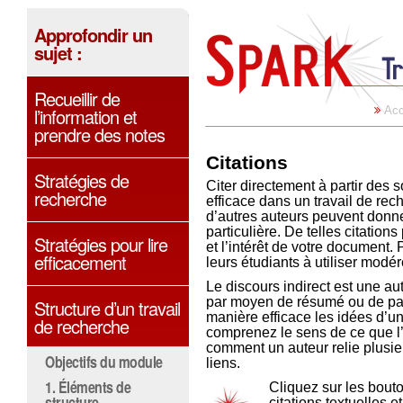
Approfondir un
sujet :
Recueillir de
l’information et
Acc
prendre des notes
Citations
Stratégies de
Citer directement à partir des 
recherche
efficace dans un travail de rec
d’autres auteurs peuvent donner
particulière. De telles citation
Stratégies pour lire
et l’intérêt de votre document. 
efficacement
leurs étudiants à utiliser modér
Le discours indirect est une au
par moyen de résumé ou de pa
Structure d’un travail
manière efficace les idées d’u
de recherche
comprenez le sens de ce que l
comment un auteur relie plusi
Objectifs du module
liens.
1. Éléments de
Cliquez sur les bout
structure
citations textuelles 