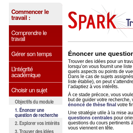
Commencer le
travail :
Comprendre le
travail
Gérer son temps
Énoncer une questio
Trouver des idées pour un trav
lorsqu’on vous fournit une list
L’intégrité
quels aspects ou points de vue
académique
Dans le cas de sujets assigné
liste établie), on peut s’atten
l’adaptiez à vos intérêts.
Choisir un sujet
À ce stade précoce, vous voul
but de guider votre recherche, 
Objectifs du module
énoncé de thèse final
votre fi
1. Énoncer une
Une stratégie utile à la mise a
question de recherche
q
uestions centrales
pour orie
2. Explorer vos intérêts
questions du cours pertinents à
vous viennent en tête.
3. Trouver des idées