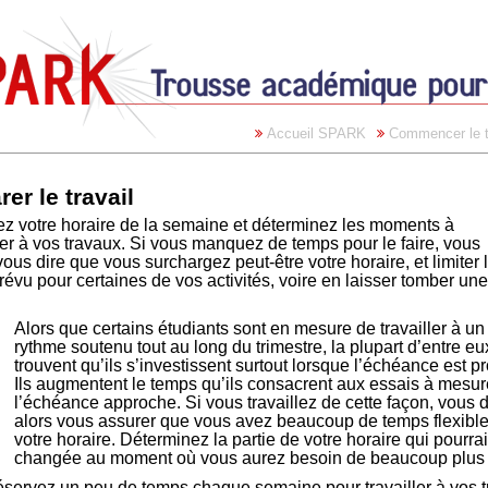
Accueil SPARK
Commencer le t
er le travail
z votre horaire de la semaine et déterminez les moments à
er à vos travaux. Si vous manquez de temps pour le faire, vous
ous dire que vous surchargez peut-être votre horaire, et limiter 
évu pour certaines de vos activités, voire en laisser tomber un
Alors que certains étudiants sont en mesure de travailler à un
rythme soutenu tout au long du trimestre, la plupart d’entre eu
trouvent qu’ils s’investissent surtout lorsque l’échéance est p
Ils augmentent le temps qu’ils consacrent aux essais à mesu
l’échéance approche. Si vous travaillez de cette façon, vous 
alors vous assurer que vous avez beaucoup de temps flexible
votre horaire. Déterminez la partie de votre horaire qui pourr
changée au moment où vous aurez besoin de beaucoup plus
servez un peu de temps chaque semaine pour travailler à vos t