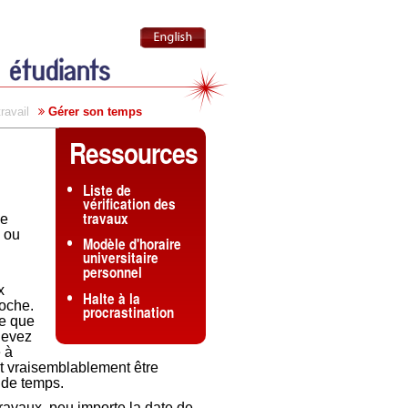
ravail
Gérer son temps
Ressources
Liste de
vérification des
travaux
le
e ou
Modèle d'horaire
universitaire
personnel
x
Halte à la
roche.
procrastination
re que
devez
 à
ait vraisemblablement être
 de temps.
ravaux, peu importe la date de