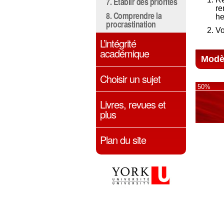
7. Établir des priorités
re
8. Comprendre la
he
procrastination
Vo
L’intégrité
académique
Modè
Choisir un sujet
50%
Livres, revues et
plus
Plan du site