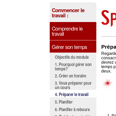
Commencer le
travail :
Comprendre le
travail
Gérer son temps
Prépar
Regarde
Objectifs du module
consacr
devrez v
1. Pourquoi gérer son
temps pr
temps?
deux.
2. Créer un horaire
3. Vous préparer pour
un cours
4. Préparer le travail
5. Planifier
6. Planifier à rebours
Ré